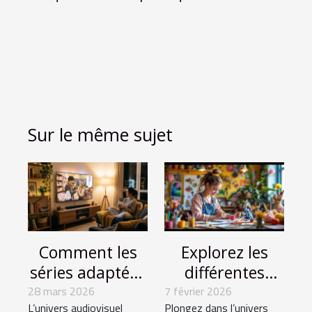
Sur le même sujet
Comment les
Explorez les
séries adaptées
différentes
de mangas
tenues de Stitch
28 mars 2026
7 février 2026
L’univers audiovisuel
Plongez dans l’univers