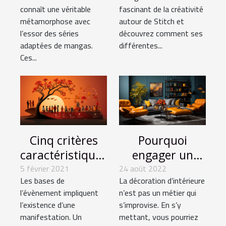
transforment-
à travers les
connaît une véritable
fascinant de la créativité
elles le paysage
arts créatifs
métamorphose avec
autour de Stitch et
audiovisuel ?
l’essor des séries
découvrez comment ses
adaptées de mangas.
différentes...
Ces...
Cinq critères
Pourquoi
caractéristiques
engager un
des évènements
professionnel
5 février 2021
24 août 2022
Les bases de
La décoration d’intérieure
culturels.
pour sa
l’évènement impliquent
n’est pas un métier qui
décoration
l’existence d’une
s’improvise. En s’y
d’intérieure?
manifestation. Un
mettant, vous pourriez