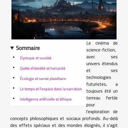
Le cinéma de
Sommaire
science-fiction,
avec ses
Dystopie et société
univers étendus
Quête d'identité et humanité
et ses
technologies
Écologie et survie planétaire
futuristes, a
Le temps et l'espace dans la narration
toujours été un
terreau fertile
Intelligence artificielle et éthique
pour
l'exploration de
concepts philosophiques et sociaux profonds. Au-delà
des effets spéciaux et des mondes éloignés, il s'agit