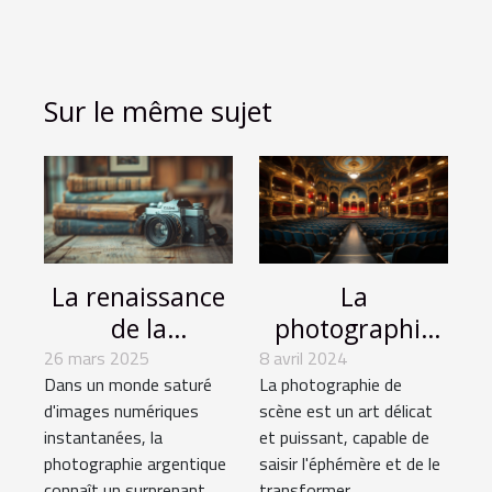
Sur le même sujet
La renaissance
La
de la
photographie
photographie
de scène :
26 mars 2025
8 avril 2024
Dans un monde saturé
La photographie de
argentique
capturer
d'images numériques
scène est un art délicat
dans l'ère
l'essence du
instantanées, la
et puissant, capable de
numérique
théâtre parisien
photographie argentique
saisir l'éphémère et de le
Pourquoi elle
connaît un surprenant...
transformer...