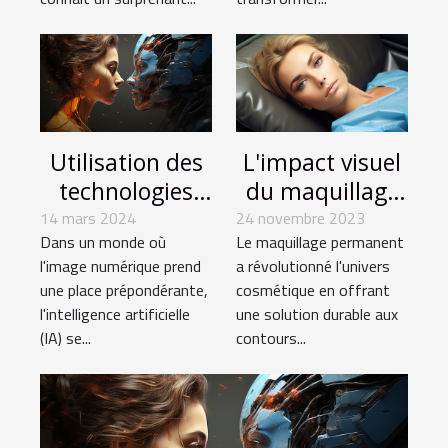
séduit encore
Utilisation des
L'impact visuel
technologies
du maquillage
d'IA dans le
permanent sur
14 mars 2024
24 novembre 2023
Dans un monde où
Le maquillage permanent
traitement et
la perception de
l'image numérique prend
a révolutionné l'univers
l'amélioration
soi
une place prépondérante,
cosmétique en offrant
des images
l'intelligence artificielle
une solution durable aux
digitales
(IA) se...
contours...