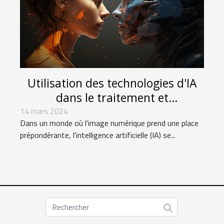
Utilisation des technologies d'IA
dans le traitement et
l'amélioration des images
14 mars 2024
Dans un monde où l'image numérique prend une place
digitales
prépondérante, l'intelligence artificielle (IA) se...