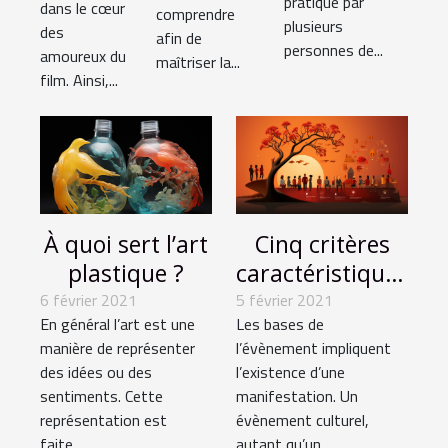
pratiqué par
dans le cœur
comprendre
plusieurs
des
afin de
personnes de...
amoureux du
maîtriser la...
film. Ainsi,...
À quoi sert l’art
Cinq critères
plastique ?
caractéristiques
des évènements
6 février 2021
5 février 2021
En général l’art est une
Les bases de
culturels.
manière de représenter
l’évènement impliquent
des idées ou des
l’existence d’une
sentiments. Cette
manifestation. Un
représentation est
évènement culturel,
faite...
autant qu’un...