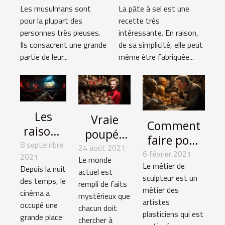
Les musulmans sont
La pâte à sel est une
déroulement
pour la plupart des
recette très
personnes très pieuses.
intéressante. En raison,
Ils consacrent une grande
de sa simplicité, elle peut
partie de leur...
même être fabriquée...
Les
Vraie
Comment
raisons
poupée
faire pour
à se
8 septembre
annabelle
24 août 2021
reconnaitre
6 février 2021
2021
rendre
Le monde
de la
Le métier de
un
Depuis la nuit
actuel est
encore
Conjuring
sculpteur est un
des temps, le
sculpteur ?
rempli de faits
au
métier des
cinéma a
mystérieux que
cinéma
artistes
occupé une
chacun doit
plasticiens qui est
?
grande place
chercher à