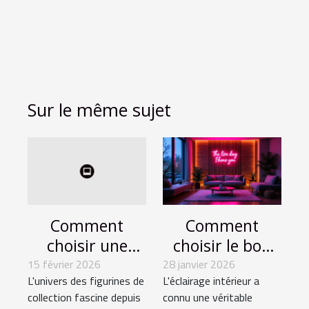
Sur le même sujet
Comment
Comment
choisir une
choisir le bon
figurine de
néon LED à
15 février 2026
28 janvier 2026
L'univers des figurines de
L'éclairage intérieur a
collection qui
petit prix pour
collection fascine depuis
connu une véritable
prendra de la
votre intérieur ?