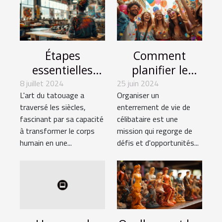
Étapes
Comment
essentielles
planifier le
pour ouvrir
meilleur
8 juillet 2024
25 juin 2024
L'art du tatouage a
Organiser un
votre propre
enterrement de
traversé les siècles,
enterrement de vie de
studio de
vie de
fascinant par sa capacité
célibataire est une
tatouage
célibataire
à transformer le corps
mission qui regorge de
humain en une...
défis et d'opportunités...