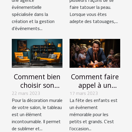
une agence
plusieurs façons de se
créative pour
paillettes ?
événementielle
faire tatouer la peau.
des événements
spécialisée dans la
Lorsque vous êtes
mémorables
création et la gestion
adepte des tatouages,...
d’événements...
Comment bien
Comment faire
choisir son
appel à un
tableau
magicien pour
22 mars 2023
17 mars 2023
Pour la décoration murale
La fête des enfants est
décoratif ?
la fête des
de votre salon, le tableau
un événement
enfants?
est un élément
mémorable pour les
incontournable. Il permet
petits et grands. C’est
de sublimer et...
l’occasion...