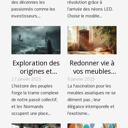
des décennies les
révolution grâce à
valeur ?
passionnés comme les
l'arrivée des néons LED.
investisseurs....
Choisir le modèle...
Exploration des
Redonner vie à
origines et
vos meubles
impacts
asiatiques
27 janvier 2025
9 janvier 2025
L'histoire des peuples
La fascination pour les
culturels des
grâce à
forge la trame complexe
meubles asiatiques ne se
Normands
l'expertise en
de notre passé collectif,
dément pas ; leur
restauration
et les Normands
élégance intemporelle et
occupent une place...
l'exotisme...