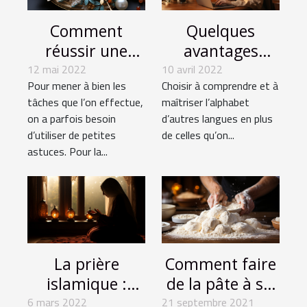
Comment
Quelques
réussir une
avantages
broderie
d'apprendre
12 mai 2022
10 avril 2022
Pour mener à bien les
Choisir à comprendre et à
diamant ?
l'arabe en ligne.
tâches que l’on effectue,
maîtriser l’alphabet
on a parfois besoin
d’autres langues en plus
d’utiliser de petites
de celles qu’on...
astuces. Pour la...
La prière
Comment faire
islamique :
de la pâte à sel
importance et
?
6 mars 2022
21 septembre 2021