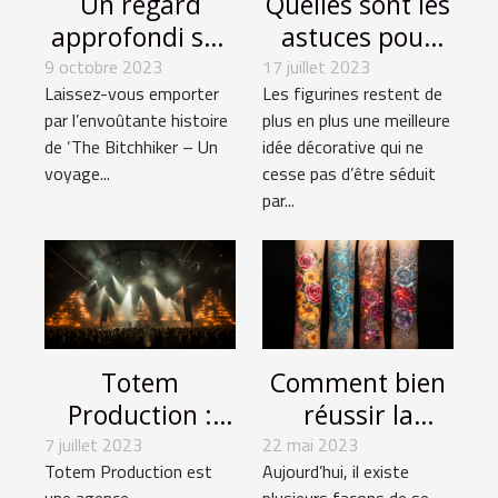
Quelles sont les
Un regard
astuces pour
approfondi sur
faire un
‘The Bitchhiker
17 juillet 2023
9 octobre 2023
Les figurines restent de
Laissez-vous emporter
meilleur choix
– Un voyage
plus en plus une meilleure
par l’envoûtante histoire
de figurine ?
érotique', une
idée décorative qui ne
de ‘The Bitchhiker – Un
exploration
cesse pas d’être séduit
voyage...
audacieuse de
par...
la sexualité
féminine
Totem
Comment bien
Production :
réussir la
Une agence
réalisation de
7 juillet 2023
22 mai 2023
Totem Production est
Aujourd’hui, il existe
événementielle
vos tatouages à