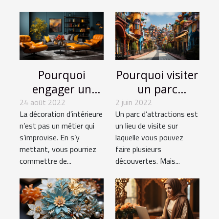
Pourquoi
Pourquoi visiter
engager un
un parc
professionnel
d'attractions ?
24 août 2022
2 juin 2022
La décoration d’intérieure
Un parc d’attractions est
pour sa
n’est pas un métier qui
un lieu de visite sur
décoration
s’improvise. En s’y
laquelle vous pouvez
d’intérieure?
mettant, vous pourriez
faire plusieurs
commettre de...
découvertes. Mais...