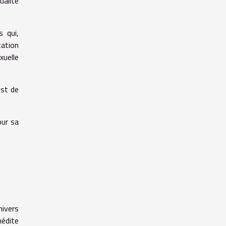
ualité
s qui,
tation
xuelle
est de
our sa
nivers
nédite