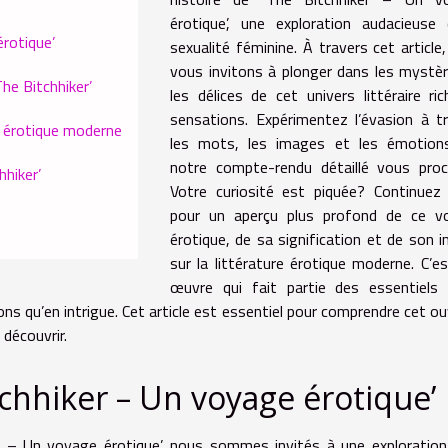
érotique’, une exploration audacieuse
érotique’
sexualité féminine. À travers cet article
vous invitons à plonger dans les mystè
The Bitchhiker’
les délices de cet univers littéraire ri
sensations. Expérimentez l’évasion à t
re érotique moderne
les mots, les images et les émotion
notre compte-rendu détaillé vous proc
hiker’
Votre curiosité est piquée? Continuez 
pour un aperçu plus profond de ce v
érotique, de sa signification et de son 
sur la littérature érotique moderne. C’e
œuvre qui fait partie des essentiels 
ions qu’en intrigue. Cet article est essentiel pour comprendre cet o
 découvrir.
chhiker – Un voyage érotique’
er – Un voyage érotique’, nous sommes invités à une exploratio