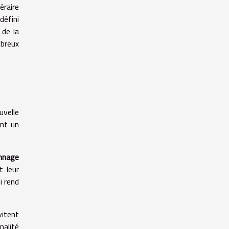
éraire
défini
 de la
mbreux
uvelle
ont un
nnage
t leur
i rend
vitent
nalité