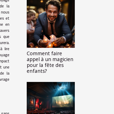
 de la
, nous
res et
che en
ravers
s que
urera.
à lire
Comment faire
oyage
appel à un magicien
impact
pour la fête des
st une
enfants?
de la
uvrage
n sans