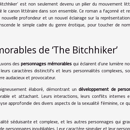
Bitchhiker’ est non seulement devenu un pilier du mouvement litt
 le canon littéraire dans son ensemble. Ce roman a façonné et re
nouvelle profondeur et un nouvel éclairage sur la représentation
transcende le simple cadre du genre érotique, pour toucher de no
rables de ‘The Bitchhiker’
rouvons des
personnages mémorables
qui éclairent d’une lumière no
 leurs caractères distinctifs et leurs personnalités complexes, s
ère audacieux et provocateur.
soigneusement élaboré, démontrant un
développement de perso
able et attachant. Leurs interactions, leurs conflits internes e
lyse approfondie des divers aspects de la sexualité féminine, ce qu
nalité séduisante et complexe, et les autres personnages qui gra
de personnages inoubliables. Leur caractère singulier et leur person