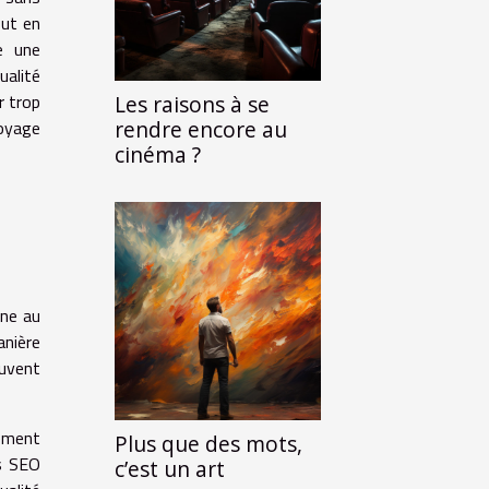
out en
le une
ualité
r trop
Les raisons à se
voyage
rendre encore au
cinéma ?
ine au
anière
ouvent
rément
Plus que des mots,
és SEO
c’est un art