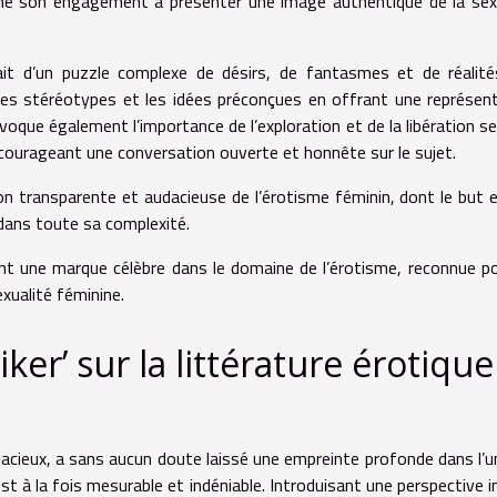
gne son engagement à présenter une image authentique de la sex
ait d’un puzzle complexe de désirs, de fantasmes et de réalité
 les stéréotypes et les idées préconçues en offrant une représen
l évoque également l’importance de l’exploration et de la libération se
ourageant une conversation ouverte et honnête sur le sujet.
on transparente et audacieuse de l’érotisme féminin, dont le but 
 dans toute sa complexité.
ent une marque célèbre dans le domaine de l’érotisme, reconnue p
exualité féminine.
ker’ sur la littérature érotique
dacieux, a sans aucun doute laissé une empreinte profonde dans l’u
st à la fois mesurable et indéniable. Introduisant une perspective i