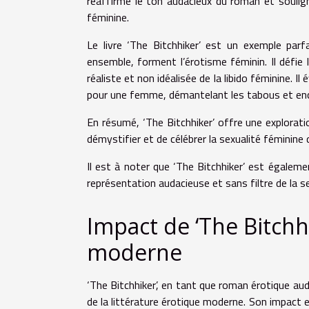
réaffirme le ton audacieux du roman et souli
féminine.
Le livre ‘The Bitchhiker’ est un exemple parf
ensemble, forment l’érotisme féminin. Il défie
réaliste et non idéalisée de la libido féminine. I
pour une femme, démantelant les tabous et enc
En résumé, ‘The Bitchhiker’ offre une explorati
démystifier et de célébrer la sexualité féminine
Il est à noter que ‘The Bitchhiker’ est égalem
représentation audacieuse et sans filtre de la s
Impact de ‘The Bitchhi
moderne
‘The Bitchhiker’, en tant que roman érotique au
de la littérature érotique moderne. Son impact e