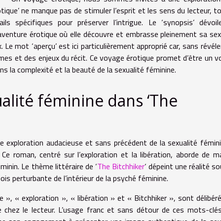
tique’ ne manque pas de stimuler l’esprit et les sens du lecteur, t
ils spécifiques pour préserver l’intrigue. Le ‘synopsis’ dévoi
aventure érotique où elle découvre et embrasse pleinement sa sex
Le mot ‘aperçu’ est ici particulièrement approprié car, sans révéle
thèmes et des enjeux du récit. Ce voyage érotique promet d’être un 
s la complexité et la beauté de la sexualité féminine.
ualité féminine dans ‘The
e exploration audacieuse et sans précédent de la sexualité fémin
Ce roman, centré sur l’exploration et la libération, aborde de m
nin. Le thème littéraire de ‘
The Bitchhiker
‘ dépeint une réalité s
is perturbante de l’intérieur de la psyché féminine.
e », « exploration », « libération » et « Bitchhiker », sont délibé
ie chez le lecteur. L’usage franc et sans détour de ces mots-cl