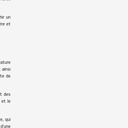
hir un
ère et
rature
 ainsi
ste de
nt des
 et le
e, qui
 d’une